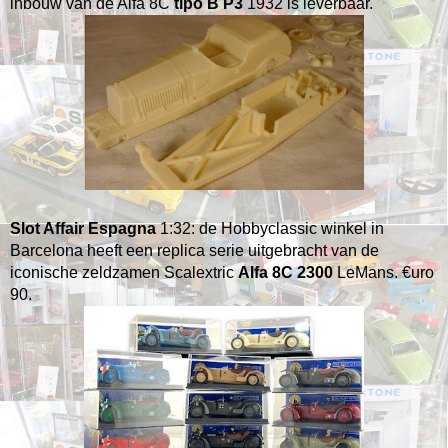
inbouw van de Alfa 8C
tipo B P3
1932 is leverbaar.
Slot Affair Espagna
1:32: de Hobbyclassic winkel in
Barcelona heeft een replica serie uitgebracht van de
iconische zeldzamen Scalextric
Alfa 8C 2300
LeMans. €uro
90.