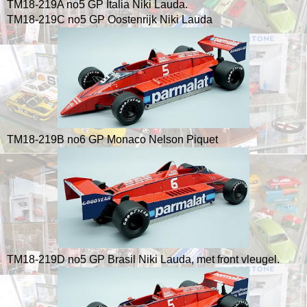
TM18-219A no5 GP Italia Niki Lauda.
TM18-219C no5 GP Oostenrijk Niki Lauda
TM18-219B no6 GP Monaco Nelson Piquet
TM18-219D no5 GP Brasil Niki Lauda, met front vleugel.