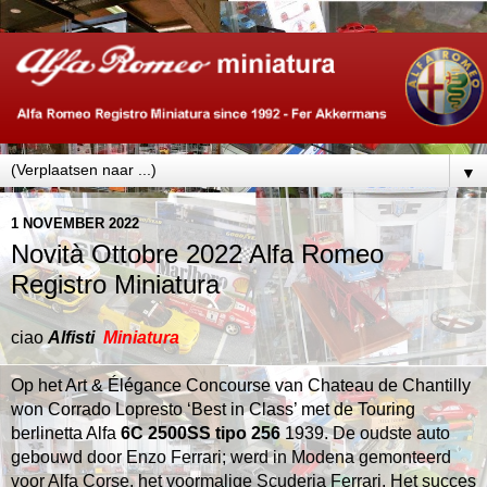
▼
1 NOVEMBER 2022
Novità Ottobre 2022 Alfa Romeo
Registro Miniatura
ciao
Alfisti
Miniatura
Op het Art & Élégance Concourse van Chateau de Chantilly
won Corrado Lopresto ‘Best in Class’ met de Touring
berlinetta Alfa
6C 2500SS tipo 256
1939.
De oudste auto
gebouwd door Enzo Ferrari; werd in Modena gemon
teerd
voor Alfa Corse, het voormalige Scuderia Ferrari. Het succes