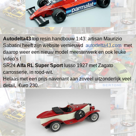
Autodelta43
top resin handbouw 1:43: artisan Maurizio
Sabatini heeft zijn website vernieuwd
autodelta43.com
met
daarop weer een nieuw model meesterwerk en ook leuke
video’s !
SR24
Alfa RL Super Sport
lusso 1927 met Zagato
carrosserie, in rood-wit.
Helaas met een prijs navenant aan zoveel uitzonderlijk veel
detail, €uro 230.