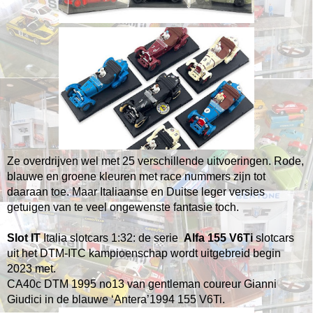
Ze overdrijven wel met 25 verschillende
uitvoeringen.
Rode,
blauwe en groene kleuren met race nummers zijn tot
daaraan toe. Maar Italiaanse en Duitse leger versies
getuigen van te veel ongewenste fantasie toch.
Slot IT
Italia slotcars 1:32: de serie
Alfa 155 V6Ti
slotcars
uit het DTM-ITC kampioenschap wordt uitgebreid begin
2023 met.
CA40c DTM 1995 no13 van gentleman coureur Gianni
Giudici in de blauwe ‘Antera’1994 155 V6Ti.