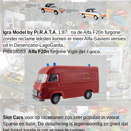
Igra Model by Pi.R.A.T.A.
1:87: na de Alfa F20n furgone
zonder reclame teksten komen er meer Alfa-Saviem versies
uit in Desenzano-LagoGarda.
PI6618053
Alfa F20n
furgone Vigili del Fuoco.
Slot Cars
voor op racebanen zijn zeer populair in vooral
Spanje en Italië. De detaillering is tegenwoordig zo goed dat
het haast zonde is om er mee te raggen.