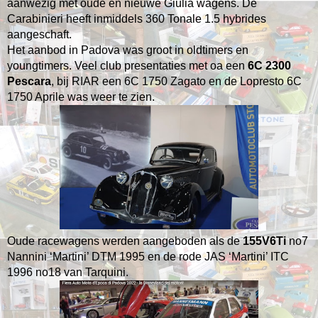
aanwezig met oude en nieuwe Giulia wagens.
De
Carabinieri heeft inmiddels 360 Tonale 1.5 hybrides
aangeschaft.
Het aanbod in Padova was groot in oldtimers en
youngtimers.
Veel club presentaties met oa een
6C 2300
Pescara
, bij RIAR een 6C 1750 Zagato en de Lopresto 6C
1750 Aprile was weer te zien.
Oude racewagens werden aangeboden als de
155V6Ti
no7
Nannini ‘Martini’ DTM 1995 en de rode JAS ‘Martini’ ITC
1996 no18 van Tarquini.