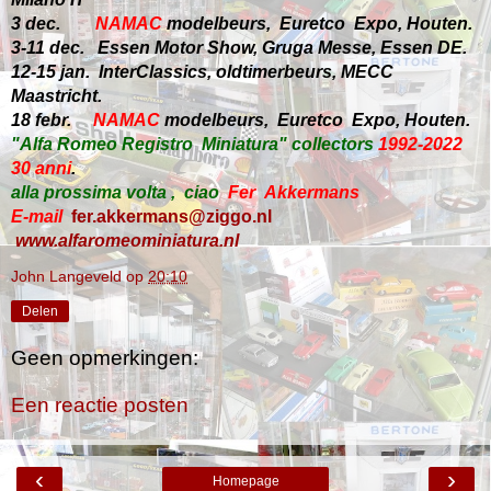
3 dec.
NAMAC
modelbeurs, Euretco Expo, Houten.
3-11 dec. Essen Motor Show, Gruga Messe, Essen DE.
12-15 jan. InterClassics, oldtimerbeurs, MECC
Maastricht.
18 febr.
NAMAC
modelbeurs, Euretco Expo, Houten.
"Alfa Romeo Registro Miniatura" collectors
1992-2022
30 anni
.
alla prossima volta
, ciao
Fer Akkermans
E-mail
fer.akkermans@ziggo.nl
www.alfaromeominiatura.nl
John Langeveld
op
20:10
Delen
Geen opmerkingen:
Een reactie posten
‹
›
Homepage